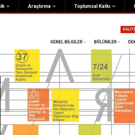
ik
Araştırma
Toplumsal Katkı
m
Kurumsal
KALİT
Onursal Başkan
Görsel Kimlik Rehberi
GENEL BILGILER
BÖLÜMLER
DE
i Heyet
Kalite Yönetim Sistemi
ük
Stratejik Plan
asyon Şeması
Eğiticinin Eğitimi Programı
Bilgi Güvenliği
Politikalar