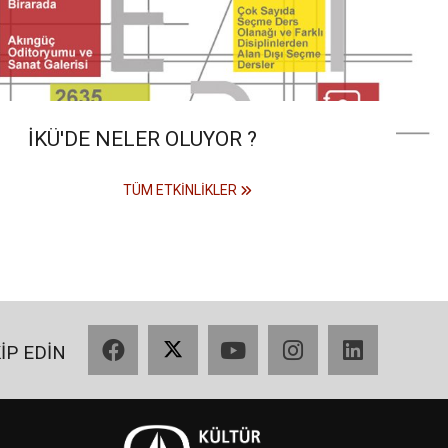
İKÜ'DE NELER OLUYOR ?
TÜM ETKINLIKLER
Facebook
X
YouTube
Instagram
LinkedIn
KİP EDİN