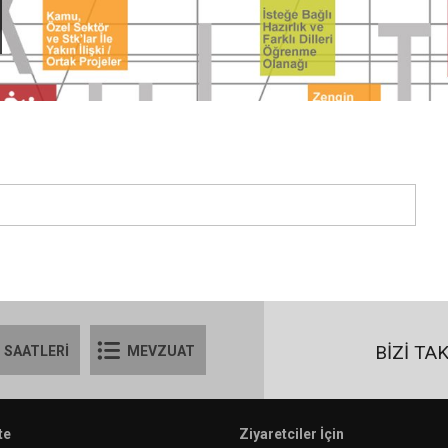
BİZİ TA
 SAATLERİ
MEVZUAT
te
Ziyaretciler İçin