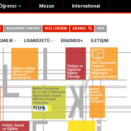
Öğrenci
Mezun
International
E
AKADEMİK TAKVİM
HIZLI ERİŞİM
ARAMA
ENG
KANLIK
LISANSÜSTÜ
ERASMUS+
İLETIŞIM