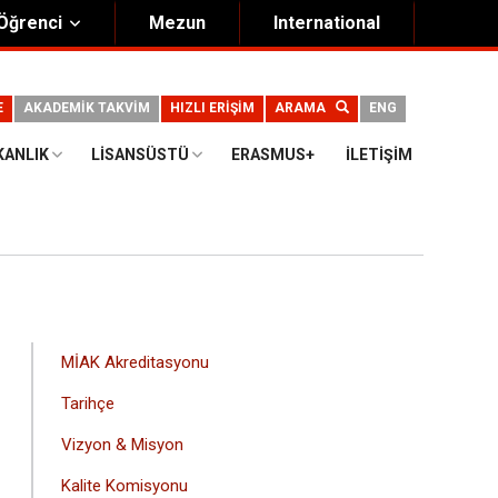
Öğrenci
Mezun
International
E
AKADEMİK TAKVİM
HIZLI ERİŞİM
ARAMA
ENG
KANLIK
LISANSÜSTÜ
ERASMUS+
İLETIŞIM
ANA
MİAK Akreditasyonu
GEZINTI
Tarihçe
MENÜSÜ
Vizyon & Misyon
Kalite Komisyonu