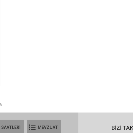
26
BİZİ TA
 SAATLERİ
MEVZUAT