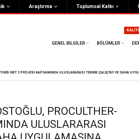
ik
Araştırma
Toplumsal Katkı
m
Kurumsal
KALİT
Onursal Başkan
Görsel Kimlik Rehberi
GENEL BILGILER
BÖLÜMLER
DE
i Heyet
Kalite Yönetim Sistemi
ük
Stratejik Plan
THER-NET 2 PROJESI KAPSAMINDA ULUSLARARASI TEKNIK ÇALIŞTAY VE SAHA UYG
asyon Şeması
Eğiticinin Eğitimi Programı
Bilgi Güvenliği
Politikalar
OSTOĞLU, PROCULTHER-
MINDA ULUSLARARASI
SAHA UYGULAMASINA