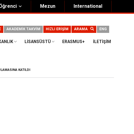
Öğrenci
Mezun
International
E
AKADEMİK TAKVİM
HIZLI ERİŞİM
ARAMA
ENG
KANLIK
LISANSÜSTÜ
ERASMUS+
İLETIŞIM
ULAMASINA KATILDI