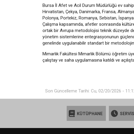
Bursa İl Afet ve Acil Durum Müdürlüğü ev sahipli
Hırvatistan, Çekya, Danimarka, Fransa, Almanya,
Polonya, Portekiz, Romanya, Sırbistan, İspanya 
Çalışma kapsamında, afetler sonrasında kültürel
ortak bir Avrupa metodolojisi teknik düzeyde değ
yönetim sistemlerine entegrasyonunun güçlendir
genelinde uygulanabilir standart bir metodoloji
Mimarlık Fakültesi Mimarlık Bölümü öğretim üye
çalıştay ve saha uygulamasına katıldı ve açılışta
Son Güncelleme Tarihi: Cu, 02/20/2026 - 11:1
KÜTÜPHANE
SERVİS