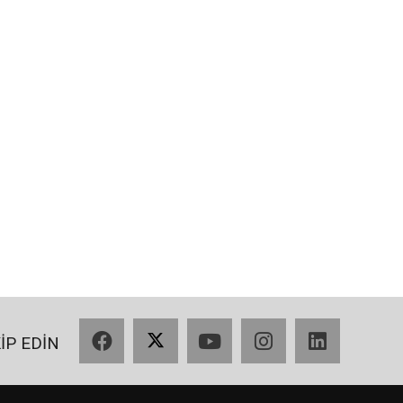
Facebook
X
YouTube
Instagram
LinkedIn
KİP EDİN