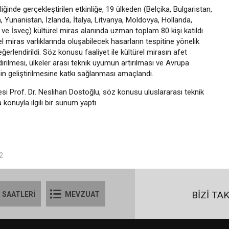
ğinde gerçekleştirilen etkinliğe, 19 ülkeden (Belçika, Bulgaristan,
 Yunanistan, İzlanda, İtalya, Litvanya, Moldovya, Hollanda,
ve İsveç) kültürel miras alanında uzman toplam 80 kişi katıldı.
 miras varlıklarında oluşabilecek hasarların tespitine yönelik
erlendirildi. Söz konusu faaliyet ile kültürel mirasın afet
ilmesi, ülkeler arası teknik uyumun artırılması ve Avrupa
nin geliştirilmesine katkı sağlanması amaçlandı.
si Prof. Dr. Neslihan Dostoğlu, söz konusu uluslararası teknik
 konuyla ilgili bir sunum yaptı.
2
BİZİ TA
 SAATLERİ
MEVZUAT