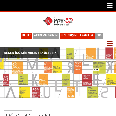
KALİTE
AKADEMİK TAKVİM
HIZLI ERİŞİM
ARAMA
ENG
NEDEN İKÜ MIMARLIK FAKÜLTESI?
BAĞLANTILAR
HABERLER