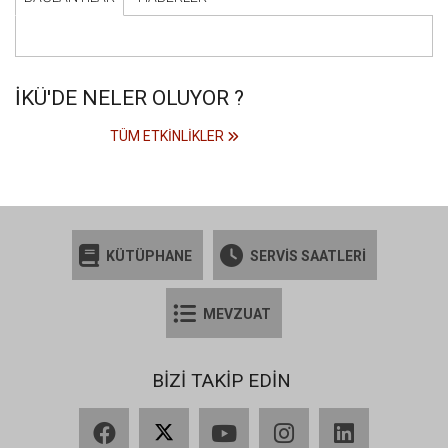
İKÜ'DE NELER OLUYOR ?
TÜM ETKINLIKLER
KÜTÜPHANE
SERVİS SAATLERİ
MEVZUAT
BİZİ TAKİP EDİN
Facebook
X
YouTube
Instagram
LinkedIn