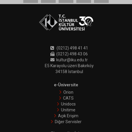
(0212) 498 41 41
(0212) 498 43 06
kultur@iku.edu.tr
E5 Karayolu üzeri Bakırköy
34158 İstanbul
e-Üniversite
Orion
CATS
Unidocs
Unitime
Açık Erişim
Diğer Servisler