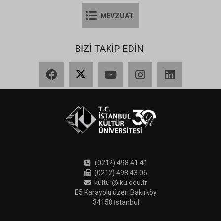
MEVZUAT
BİZİ TAKİP EDİN
Facebook
X
YouTube
Instagram
LinkedIn
(0212) 498 41 41
(0212) 498 43 06
kultur@iku.edu.tr
E5 Karayolu üzeri Bakırköy
34158 İstanbul