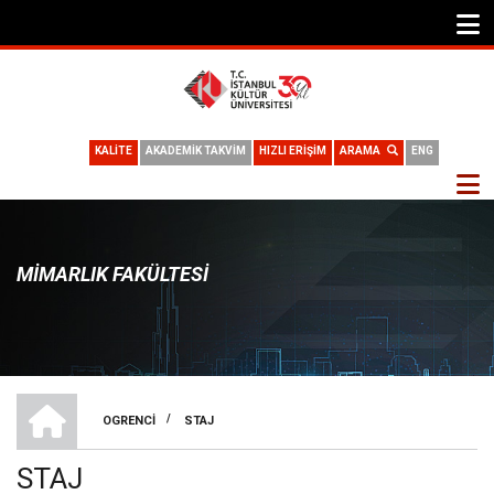
KALİTE
AKADEMİK TAKVİM
HIZLI ERİŞİM
ARAMA
ENG
MIMARLIK FAKÜLTESI
ANA SAYFA
/
OGRENCI
STAJ
SAYFA
STAJ
YOLU