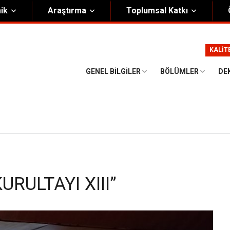
ik
Araştırma
Toplumsal Katkı
m
Kurumsal
KALİT
Onursal Başkan
Görsel Kimlik Rehberi
GENEL BILGILER
BÖLÜMLER
DE
i Heyet
Kalite Yönetim Sistemi
ük
Stratejik Plan
asyon Şeması
Eğiticinin Eğitimi Programı
Bilgi Güvenliği
Politikalar
URULTAYI XIII”