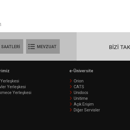
4
BİZİ TA
 SAATLERİ
MEVZUAT
rimiz
e-Üniversite
 Yerleşkesi
Orion
vler Yerleşkesi
CATS
kmece Yerleşkesi
Unidocs
Unitime
Açık Erişim
Diğer Servisler