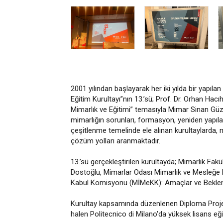
2001 yılından başlayarak her iki yılda bir yapıl
Eğitim Kurultayı”nın 13.’sü; Prof. Dr. Orhan Hac
Mimarlık ve Eğitimi” temasıyla Mimar Sinan Güze
mimarlığın sorunları, formasyon, yeniden yapılan
çeşitlenme temelinde ele alınan kurultaylarda, m
çözüm yolları aranmaktadır.
13.’sü gerçekleştirilen kurultayda; Mimarlık Fa
Dostoğlu, Mimarlar Odası Mimarlık ve Mesleğe
Kabul Komisyonu (MİMeKK): Amaçlar ve Beklentil
Kurultay kapsamında düzenlenen Diploma Projel
halen Politecnico di Milano'da yüksek lisans eği