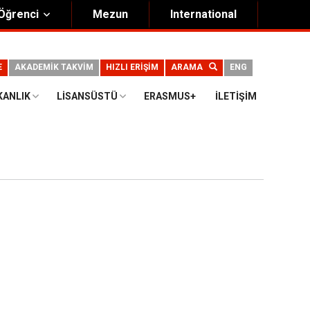
Öğrenci
Mezun
International
E
AKADEMİK TAKVİM
HIZLI ERİŞİM
ARAMA
ENG
KANLIK
LISANSÜSTÜ
ERASMUS+
İLETIŞIM