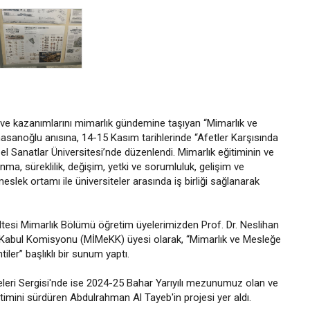
an ve kazanımlarını mimarlık gündemine taşıyan “Mimarlık ve
ıhasanoğlu anısına, 14-15 Kasım tarihlerinde “Afetler Karşısında
l Sanatlar Üniversitesi’nde düzenlendi. Mimarlık eğitiminin ve
ma, süreklilik, değişim, yetki ve sorumluluk, gelişim ve
eslek ortamı ile üniversiteler arasında iş birliği sağlanarak
kültesi Mimarlık Bölümü öğretim üyelerimizden Prof. Dr. Neslihan
 Kabul Komisyonu (MİMeKK) üyesi olarak, “Mimarlık ve Mesleğe
er” başlıklı bir sunum yaptı.
eri Sergisi'nde ise 2024-25 Bahar Yarıyılı mezunumuz olan ve
timini sürdüren Abdulrahman Al Tayeb'in projesi yer aldı.