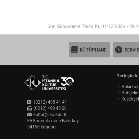
Son Güncelleme Tarihi: Pt, 01/12/2026 - 09:4
KÜTÜPHANE
SERVİS
Yerleşkele
Bakırköy
Bahçelie
Küçükçe
(0212) 498 41 41
(0212) 498 43 06
kultur@iku.edu.tr
E5 Karayolu üzeri Bakırköy
34158 İstanbul