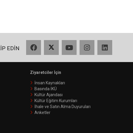
Facebook
X
YouTube
Instagram
LinkedIn
KİP EDİN
Ziyaretciler İçin
İnsan Kaynakları
Basında İKÜ
Kültür Ajandası
Kültür Eğitim Kurumları
İhale ve Satın Alma Duyuruları
Anketler